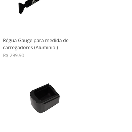
Régua Gauge para medida de
carregadores (Alumínio )
Preço
R$ 299,90