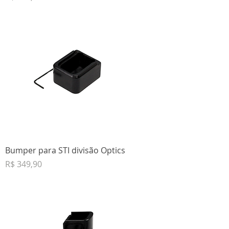
Bumper para STI divisão Optics
Preço
R$ 349,90