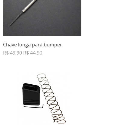
Chave longa para bumper
Preço normal
Preço promocional
R$ 49,90
R$ 44,90