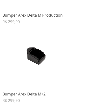
Bumper Arex Delta M Production
Preço
R$ 299,90
Bumper Arex Delta M+2
Preço
R$ 299,90