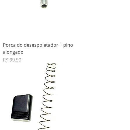
Porca do desespoletador + pino
alongado
Preço
R$ 99,90