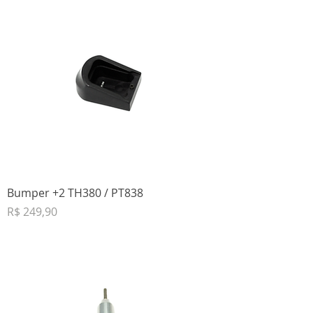
Bumper +2 TH380 / PT838
Preço
R$ 249,90