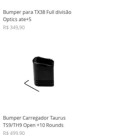
Bumper para TX38 Full divisão
Optics ate+5
Preço
R$ 349,90
Bumper Carregador Taurus
TS9/TH9 Open +10 Rounds
Preço
R$ 499,90