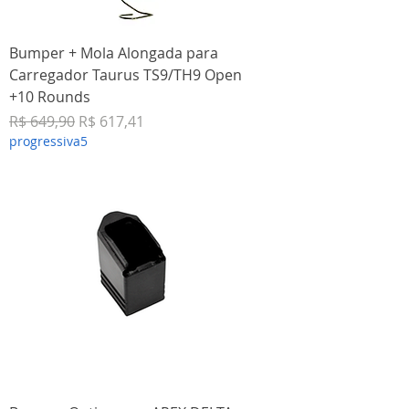
Bumper + Mola Alongada para
Carregador Taurus TS9/TH9 Open
+10 Rounds
Preço normal
Preço promocional
R$ 649,90
R$ 617,41
progressiva5