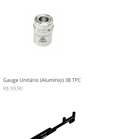
Gauge Unitário (Alumínio) 38 TPC
Preço
R$ 99,90