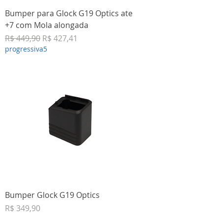
Bumper para Glock G19 Optics ate
+7 com Mola alongada
Preço normal
Preço promocional
R$ 449,90
R$ 427,41
progressiva5
Bumper Glock G19 Optics
Preço
R$ 349,90