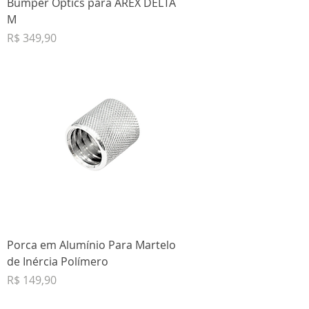
Bumper Optics para AREX DELTA
M
Preço
R$ 349,90
Porca em Alumínio Para Martelo
de Inércia Polímero
Preço
R$ 149,90