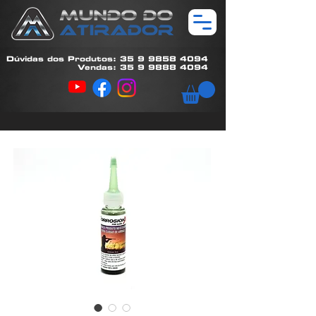
Dúvidas dos Produtos: 35 9 9858 4094
Vendas: 35 9 9888 4094