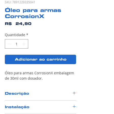
SKU: 7891229335041
Óleo para armas
CorrosionX
Preço
R$ 24,90
Quantidade
*
Adicionar ao carrinho
Óleo para armas CorrosionX embalagem
de 30ml com dosador.
Descrição
Corrosion
X
for Guns
vem em pequenas
Instalação
embalagens de 30 ml, com um bico
aplicador que é ideal para armas de