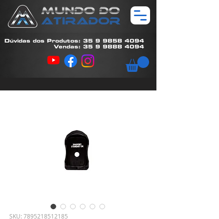
Dúvidas dos Produtos: 35 9 9858 4094
Vendas: 35 9 9888 4094
SKU: 7895218512185