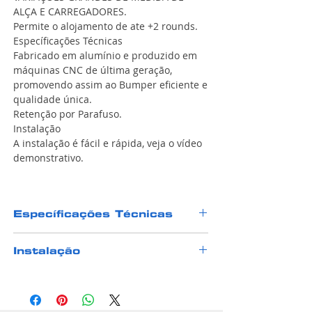
ALÇA E CARREGADORES.
Permite o alojamento de ate +2 rounds.
Específicações Técnicas
Fabricado em alumínio e produzido em
máquinas CNC de última geração,
promovendo assim ao Bumper eficiente e
qualidade única.
Retenção por Parafuso.
Instalação
A instalação é fácil e rápida, veja o vídeo
demonstrativo.
Específicações Técnicas
Bumper para divisão standard para
Instalação
carregadores shadow 2 em Aluminio
anodizado.
A instalação é fácil e rápida, veja o vídeo
BUMPER COM MEDIDAS REDUZIDAS PARA
demonstrativo.
MODELO OR(PREPARADA PARA OTICS)