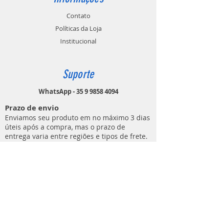
Contato
Políticas da Loja
Institucional
Suporte
WhatsApp - 35 9 9858 4094
Prazo de envio
Enviamos seu produto em no máximo 3 dias
úteis após a compra, mas o prazo de
entrega varia entre regiões e tipos de frete.
Contato
MUNDO DO ATIRADOR
(E C M DE LIMA ARTIGOS ESPORTIVOS)
Rua Ezio Áureo Cavazza, 91
Bairro Distrito Industrial
Lavras - MG
CEP
37205-852