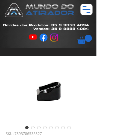
Dúvidas dos Produtos: 35 9 9858 4094
Vendas: 35 9 9888 4094
SKU: 7893786535827