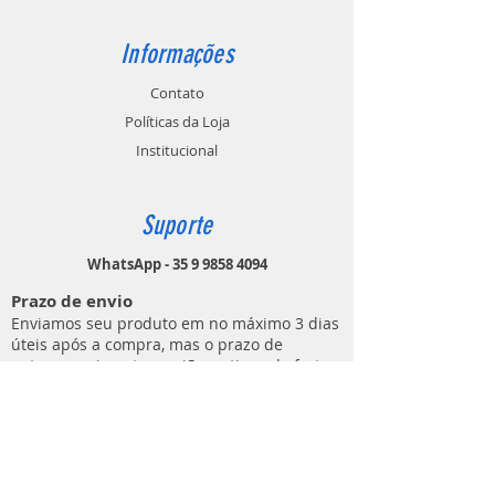
Informações
Contato
Políticas da Loja
Institucional
Suporte
WhatsApp - 35 9 9858 4094
Prazo de envio
Enviamos seu produto em no máximo 3 dias
úteis após a compra, mas o prazo de
entrega varia entre regiões e tipos de frete.
Contato
MUNDO DO ATIRADOR
(E C M DE LIMA ARTIGOS ESPORTIVOS)
Rua Ezio Áureo Cavazza, 91