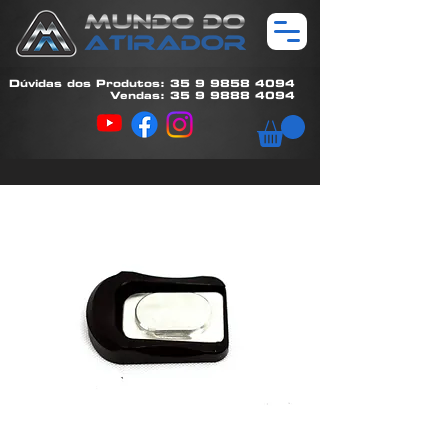
Dúvidas dos Produtos: 35 9 9858 4094
Vendas: 35 9 9888 4094