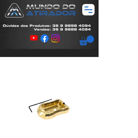
Dúvidas dos Produtos: 35 9 9858 4094
Vendas: 35 9 9888 4094