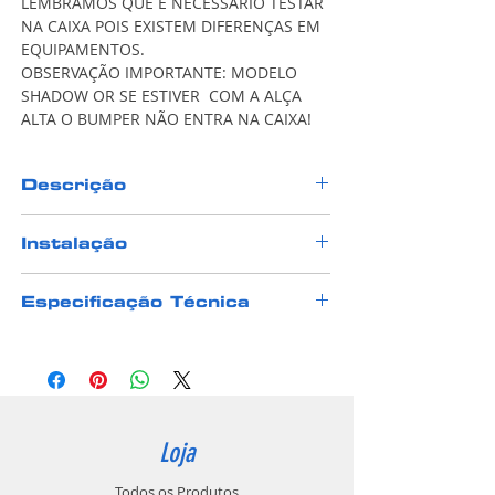
LEMBRAMOS QUE E NECESSARIO TESTAR
NA CAIXA POIS EXISTEM DIFERENÇAS EM
EQUIPAMENTOS.
OBSERVAÇÃO IMPORTANTE: MODELO
SHADOW OR SE ESTIVER COM A ALÇA
ALTA O BUMPER NÃO ENTRA NA CAIXA!
Descrição
Bumper para carregadores fabricado em
Instalação
latão facilita a queda do carregador em
troca quando vazio agilizando assim a
A instalação é fácil e rápida.
recarga.
Especificação Técnica
Fabricado em latão e produzido
em máquinas CNC de última geração,
promovendo assim ao Bumper eficiente e
qualidade única.
Loja
Todos os Produtos