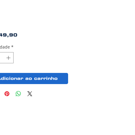
Preço
49,90
idade
*
dicionar ao carrinho