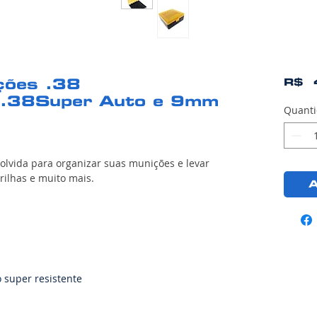
ções .38
R$ 
.38Super Auto e 9mm
Quant
olvida para organizar suas munições e levar
trilhas e muito mais.
A
o super resistente