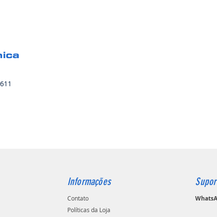
nica
J611
Informações
Supor
Contato
WhatsAp
Políticas da Loja