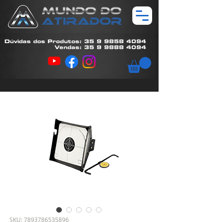
Dúvidas dos Produtos: 35 9 9858 4094
Vendas: 35 9 9888 4094
SKU: 7893786535896