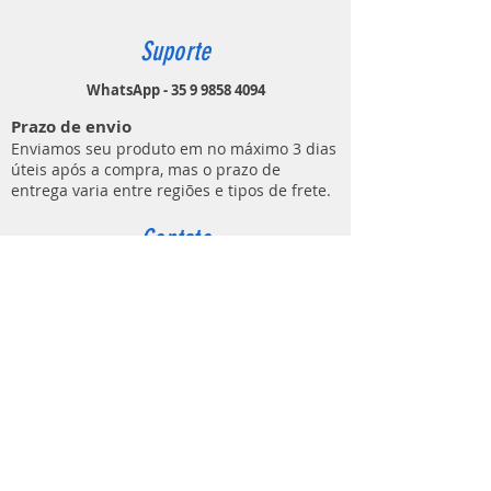
Suporte
WhatsApp - 35 9 9858 4094
Prazo de envio
Enviamos seu produto em no máximo 3 dias
úteis após a compra, mas o prazo de
entrega varia entre regiões e tipos de frete.
Contato
MUNDO DO ATIRADOR
(E C M DE LIMA ARTIGOS ESPORTIVOS)
Rua Ezio Áureo Cavazza, 91
Bairro Distrito Industrial
Lavras - MG
CEP
37205-852
contato@mundodoatirador.com.br
CNPJ:
37.837.619
/0001-65