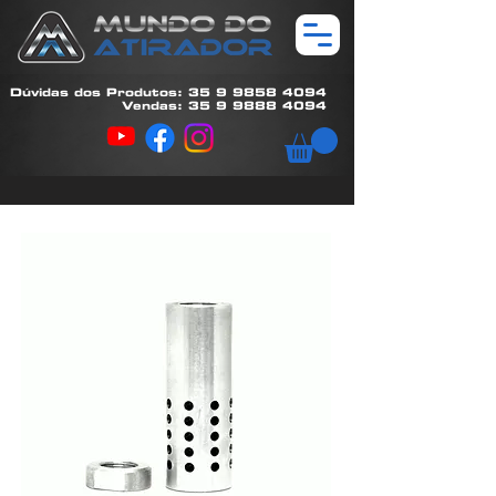
Dúvidas dos Produtos: 35 9 9858 4094
Vendas: 35 9 9888 4094