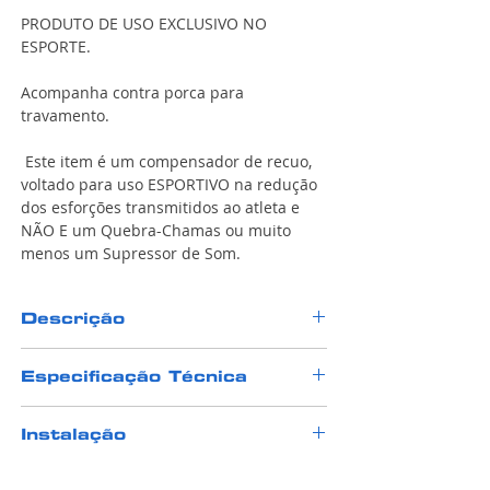
PRODUTO DE USO EXCLUSIVO NO
ESPORTE.
Acompanha contra porca para
travamento.
Este item é um compensador de recuo,
voltado para uso ESPORTIVO na redução
dos esforções transmitidos ao atleta e
NÃO E um Quebra-Chamas ou muito
menos um Supressor de Som.
Descrição
Este Compensador de Recuo foi projeto
Especificação Técnica
para o calibre 22Lr, nas carabinsa S&W
Mp15, 7022 tatical e 7022 delta com
Fabricado em aluminio aeroespacial
rosca 1/2 28Fios.
Instalação
de alta resistência em máquinas CNC de
última geração que garantem uma
Seu funcionamento se da pelo
É necessário o auxilio de um armeiro
padronização.