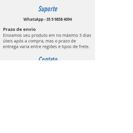
Suporte
WhatsApp - 35 9 9858 4094
Prazo de envio
Enviamos seu produto em no máximo 3 dias
úteis após a compra, mas o prazo de
entrega varia entre regiões e tipos de frete.
Contato
MUNDO DO ATIRADOR
(E C M DE LIMA ARTIGOS ESPORTIVOS)
Rua Ezio Áureo Cavazza, 91
Bairro Distrito Industrial
Lavras - MG
CEP
37205-852
contato@mundodoatirador.com.br
CNPJ:
37.837.619
/0001-65