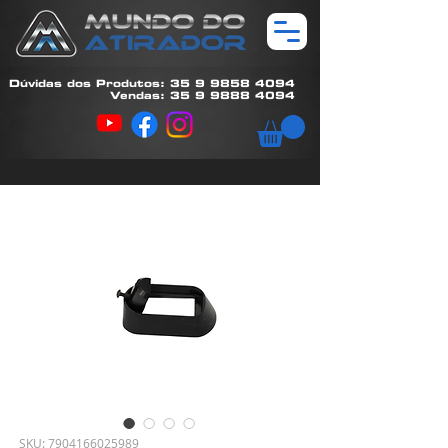
Dúvidas dos Produtos: 35 9 9858 4094
Vendas: 35 9 9888 4094
SKU: 7904166025989