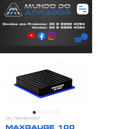
Dúvidas dos Produtos: 35 9 9858 4094
Vendas: 35 9 9888 4094
SKU: 7893786533427
MAXGAUGE 100