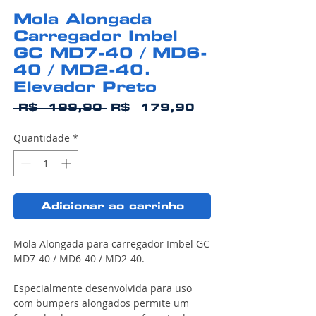
Mola Alongada
Carregador Imbel
GC MD7-40 / MD6-
40 / MD2-40.
Elevador Preto
Preço
Preço
 R$ 199,90 
R$ 179,90
normal
promocional
Quantidade
*
Adicionar ao carrinho
Mola Alongada para carregador Imbel GC
MD7-40 / MD6-40 / MD2-40.
Especialmente desenvolvida para uso
com bumpers alongados permite um