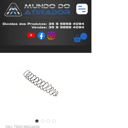
Dúvidas dos Produtos: 35 9 9858 4094
Vendas: 35 9 9888 4094
SKU: 7904166024494