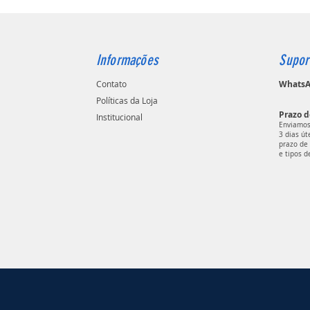
Informações
Supor
Contato
WhatsAp
Políticas da Loja
Prazo d
Institucional
Enviamos
3 dias ú
prazo de 
e tipos d