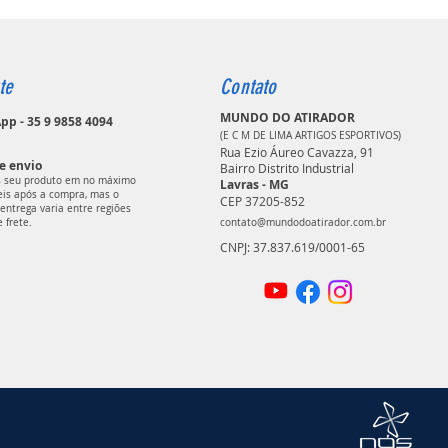
te
Contato
MUNDO DO ATIRADOR
p - 35 9 9858 4094
(E C M DE LIMA ARTIGOS ESPORTIVOS)
Rua Ezio Áureo Cavazza, 91
e envio
Bairro Distrito Industrial
 seu produto em no máximo
Lavras - MG
teis após a compra, mas o
CEP 37205-852
entrega varia entre regiões
e frete.
contato@mundodoatirador.com.br
CNPJ: 37.837.619/0001-65