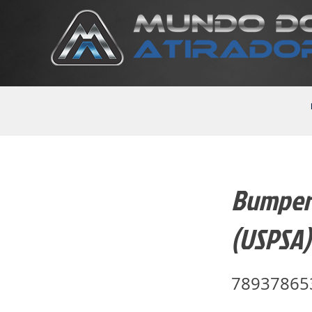
Bumper 
(USPSA)
78937865