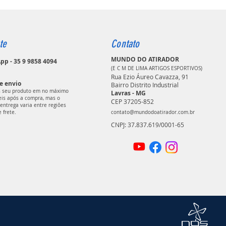
te
Contato
MUNDO DO ATIRADOR
p - 35 9 9858 4094
(E C M DE LIMA ARTIGOS ESPORTIVOS)
Rua Ezio Áureo Cavazza, 91
e envio
Bairro Distrito Industrial
 seu produto em no máximo
Lavras - MG
teis após a compra, mas o
CEP 37205-852
entrega varia entre regiões
e frete.
contato@mundodoatirador.com.br
CNPJ: 37.837.619/0001-65