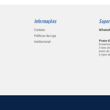
Informações
Supor
Contato
WhatsAp
Políticas da Loja
Prazo d
Institucional
Enviamos
3 dias ú
prazo de 
e tipos d