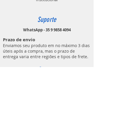
Suporte
WhatsApp - 35 9 9858 4094
Prazo de envio
Enviamos seu produto em no máximo 3 dias
úteis após a compra, mas o prazo de
entrega varia entre regiões e tipos de frete.
Contato
MUNDO DO ATIRADOR
(E C M DE LIMA ARTIGOS ESPORTIVOS)
Rua Ezio Áureo Cavazza, 91
Bairro Distrito Industrial
Lavras - MG
CEP
37205-852
contato@mundodoatirador.com.br
CNPJ:
37.837.619
/0001-65