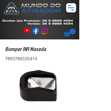
Dúvidas dos Produtos: 35 9 9858 4094
Vendas: 35 9 9888 4094
Bumper IWI Masada
7893786535414