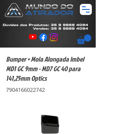
Dúvidas dos Produtos: 35 9 9858 4094
Vendas: 35 9 9888 4094
Bumper + Mola Alongada Imbel
MD1 GC 9mm - MD7 GC 40 para
141,25mm Optics
7904166022742