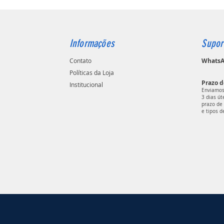
Informações
Supor
Contato
WhatsAp
Políticas da Loja
Prazo d
Institucional
Enviamos
3 dias ú
prazo de 
e tipos d