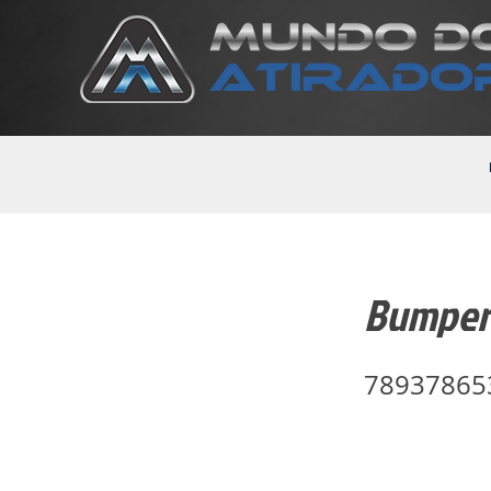
Bumper 
78937865