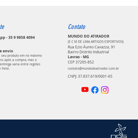
te
Contato
MUNDO DO ATIRADOR
p - 35 9 9858 4094
(E C M DE LIMA ARTIGOS ESPORTIVOS)
Rua Ezio Áureo Cavazza, 91
e envio
Bairro Distrito Industrial
 seu produto em no máximo
Lavras - MG
teis após a compra, mas o
CEP 37205-852
entrega varia entre regiões
e frete.
contato@mundodoatirador.com.br
CNPJ: 37.837.619/0001-65