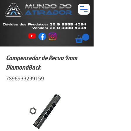
Dúvidas dos Produtos: 35 9 9858 4094
Vendas: 35 9 9888 4094
Compensador de Recuo 9mm
DiamondBack
7896933239159