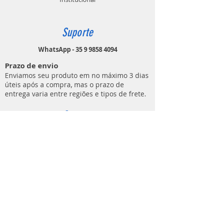
Suporte
WhatsApp - 35 9 9858 4094
Prazo de envio
Enviamos seu produto em no máximo 3 dias
úteis após a compra, mas o prazo de
entrega varia entre regiões e tipos de frete.
Contato
MUNDO DO ATIRADOR
(E C M DE LIMA ARTIGOS ESPORTIVOS)
Rua Ezio Áureo Cavazza, 91
Bairro Distrito Industrial
Lavras - MG
CEP
37205-852
contato@mundodoatirador.com.br
CNPJ:
37.837.619
/0001-65