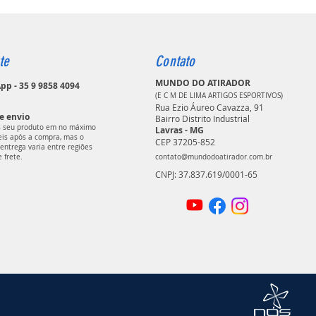
te
Contato
MUNDO DO ATIRADOR
p - 35 9 9858 4094
(E C M DE LIMA ARTIGOS ESPORTIVOS)
Rua Ezio Áureo Cavazza, 91
e envio
Bairro Distrito Industrial
 seu produto em no máximo
Lavras - MG
teis após a compra, mas o
CEP 37205-852
entrega varia entre regiões
e frete.
contato@mundodoatirador.com.br
CNPJ: 37.837.619/0001-65