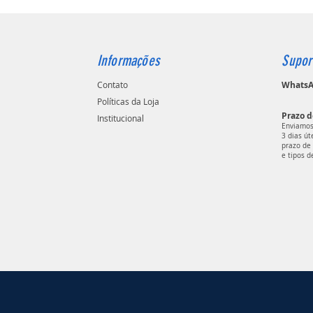
Informações
Supor
Contato
WhatsAp
Políticas da Loja
Prazo d
Institucional
Enviamos
3 dias ú
prazo de 
e tipos d