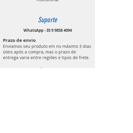
Suporte
WhatsApp - 35 9 9858 4094
Prazo de envio
Enviamos seu produto em no máximo 3 dias
úteis após a compra, mas o prazo de
entrega varia entre regiões e tipos de frete.
Contato
MUNDO DO ATIRADOR
(E C M DE LIMA ARTIGOS ESPORTIVOS)
Rua Ezio Áureo Cavazza, 91
Bairro Distrito Industrial
Lavras - MG
CEP
37205-852
contato@mundodoatirador.com.br
CNPJ:
37.837.619
/0001-65