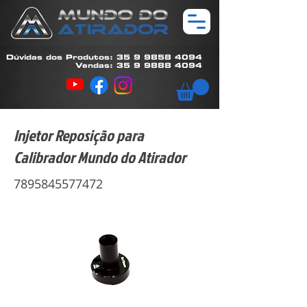
Dúvidas dos Produtos: 35 9 9858 4094
Vendas: 35 9 9888 4094
Injetor Reposição para
Calibrador Mundo do Atirador
7895845577472