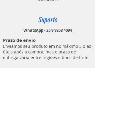
Suporte
WhatsApp - 35 9 9858 4094
Prazo de envio
Enviamos seu produto em no máximo 3 dias
úteis após a compra, mas o prazo de
entrega varia entre regiões e tipos de frete.
Contato
MUNDO DO ATIRADOR
(E C M DE LIMA ARTIGOS ESPORTIVOS)
Rua Ezio Áureo Cavazza, 91
Bairro Distrito Industrial
Lavras - MG
CEP
37205-852
contato@mundodoatirador.com.br
CNPJ:
37.837.619
/0001-65